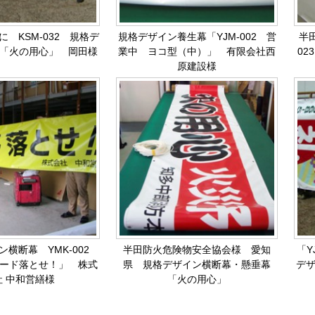
 KSM-032 規格デ
規格デザイン養生幕「YJM-002 営
半
「火の用心」 岡田様
業中 ヨコ型（中）」 有限会社西
0
原建設様
横断幕 YMK-002
半田防火危険物安全協会様 愛知
「Y
ード落とせ！」 株式
県 規格デザイン横断幕・懸垂幕
デ
社 中和営繕様
「火の用心」