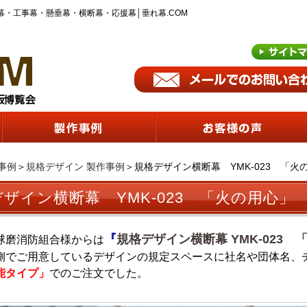
幕・工事幕・懸垂幕・横断幕・応援幕│垂れ幕.COM
事例
＞
規格デザイン 製作事例
＞規格デザイン横断幕 YMK-023 「
ザイン横断幕 YMK-023 「火の用心」
『
規格デザイン横断幕 YMK-023
球磨消防組合様からは
側でご用意しているデザインの規定スペースに社名や団体名、
能タイプ」
でのご注文でした。