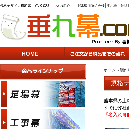
│
垂れ幕・足場
規格デザイン横断幕 YMK-023 「火の用心」 上球磨消防組合様
ホーム
＞
製作
規格デ
熊本県の上
すでに弊社
「名入れ可