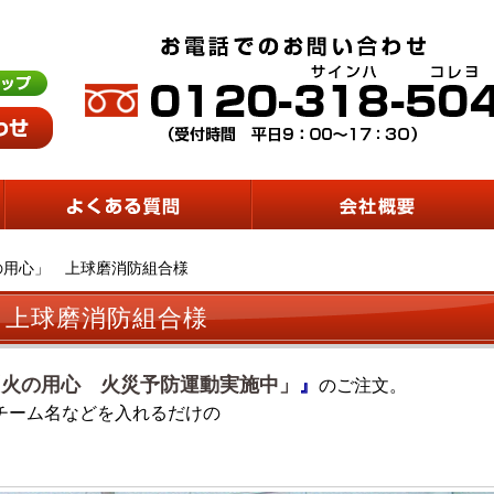
火の用心」 上球磨消防組合様
 上球磨消防組合様
 「火の用心 火災予防運動実施中」
』
のご注文。
チーム名などを入れるだけの