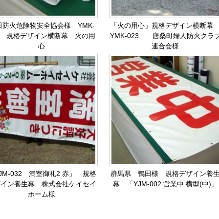
田防火危険物安全協会様 YMK-
「火の用心」規格デザイン横断
23 規格デザイン横断幕 火の用
YMK-023 唐桑町婦人防火クラ
心
連合会様
JM-032 満室御礼2 赤」 規格
群馬県 鴨田様 規格デザイン養
ザイン養生幕 株式会社ケイセイ
幕 「YJM-002 営業中 横型(中)」
ホーム様