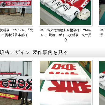
断幕 YMK-023「火
半田防火危険物安全協会様 YMK-
半
 出雲市消防本部様
023 規格デザイン横断幕 火の用
県
心
規格デザイン 製作事例を見る