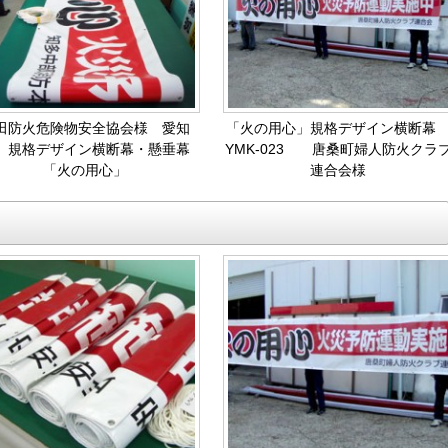
田防火危険物安全協会様 愛知
「火の用心」規格デザイン横断
 規格デザイン横断幕・懸垂幕
YMK-023 唐桑町婦人防火クラ
「火の用心」
連合会様