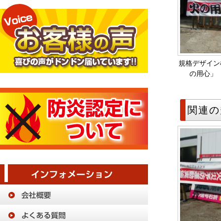
規格デザイン横
の用心」
関連の