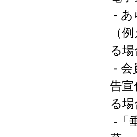
- 
（例
る場
- 
告宣
る場
-「