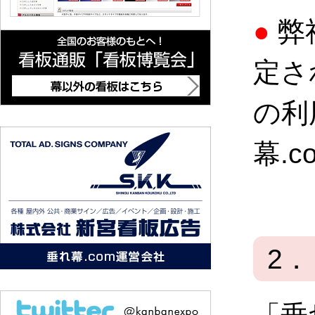
●
弊
定さ
の利
幕.
2