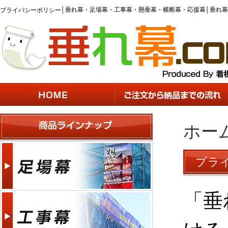
│
垂れ幕・足場幕・工事幕・懸垂幕・横断幕・応援幕│垂れ幕.
プライバシーポリシー
ホー
プラ
「垂