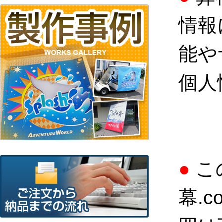
情報
能や
個人
●
こ
幕.