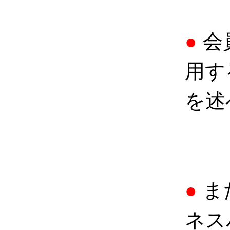
●
会
用す
を述
●
ま
ネス