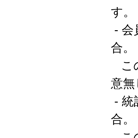
す。
- 
合。
この
意無
- 
合。
この