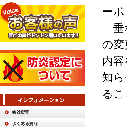
ーポ
「垂
の変
内容
知ら
るこ