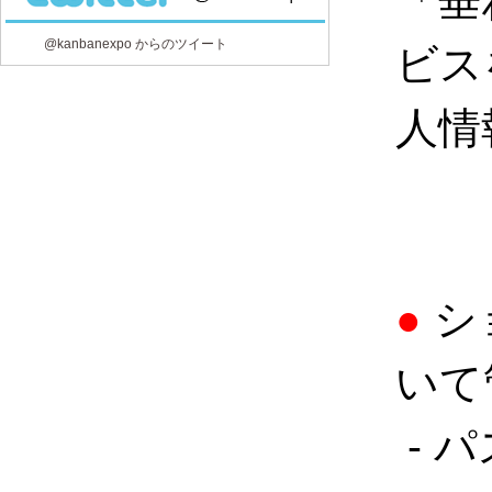
「垂
@kanbanexpo からのツイート
ビス
人情
●
シ
いて
- 