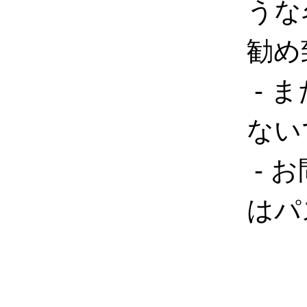
うな
勧め
- 
ない
- 
はパ