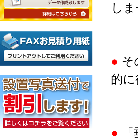
しま
●
そ
的に
●
「