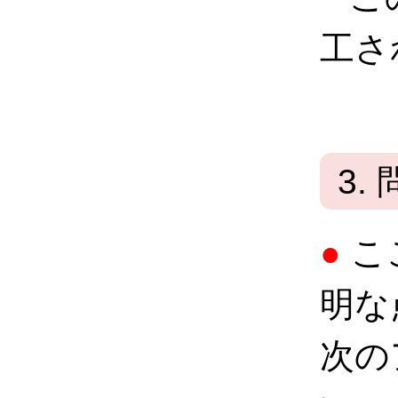
工さ
3.
●
こ
明な
次の