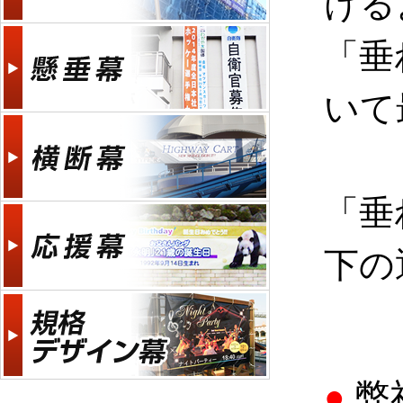
ける
「垂
いて
「垂
下の
●
弊