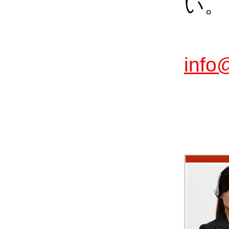
い。
info