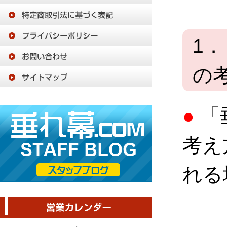
1
の
●
「
考え
れる