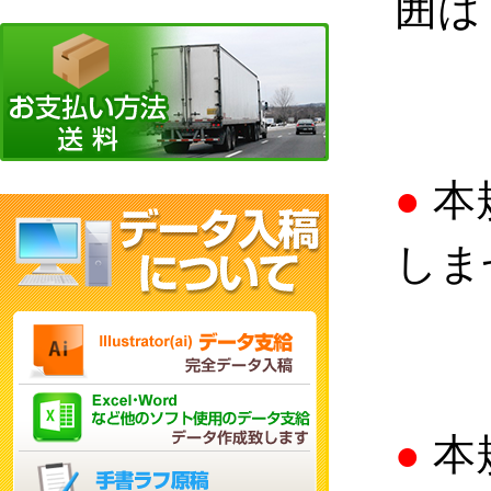
囲は
●
本
しま
●
本