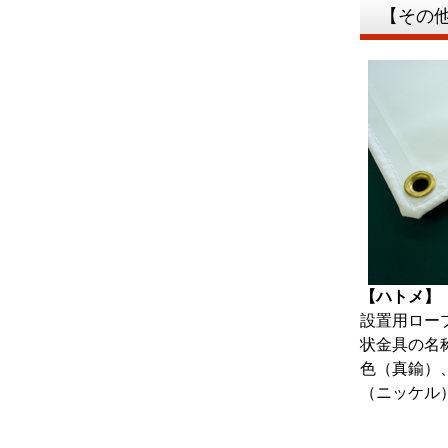
【その
【ハトメ】
設置用ロー
状金具の名
色（真鍮）
（ニッケル