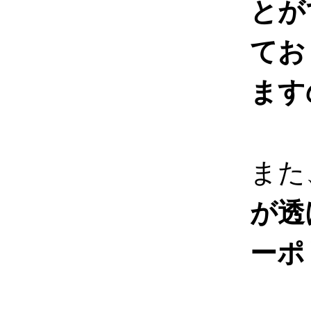
とが
てお
ます
また
が透
ーポ