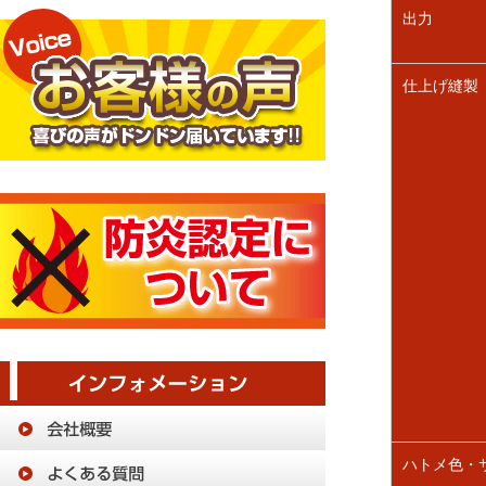
出力
仕上げ縫製
ハトメ色・