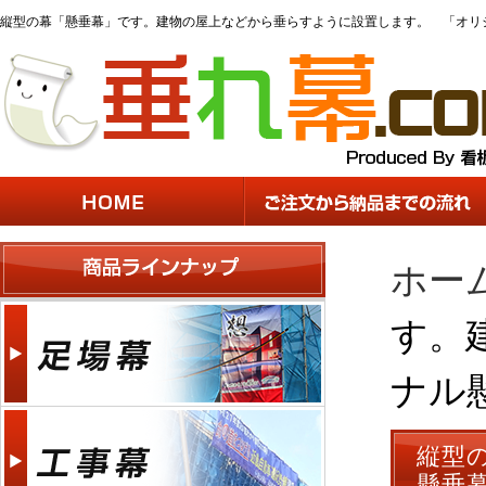
縦型の幕「懸垂幕」です。建物の屋上などから垂らすように設置します。 「オリジ
ホー
す。
ナル
縦型
懸垂幕