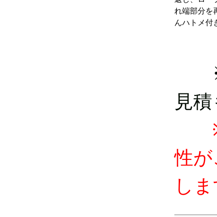
れ端部分を
んハトメ付
見積
性が
しま