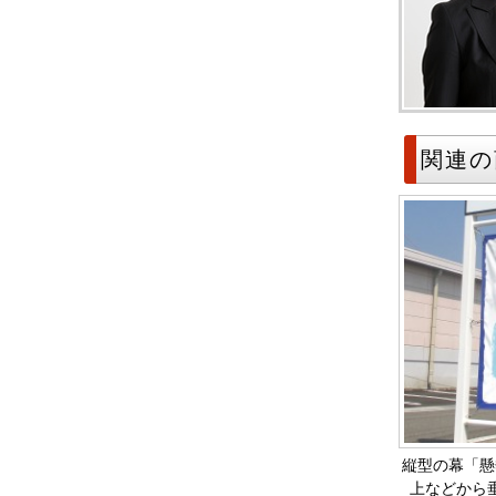
関連の
縦型の幕「懸
上などから