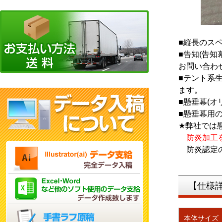
■縦長のス
■告知(告知
お問い合わ
■テント系
ます。
■懸垂幕(
■懸垂幕用
★弊社では
防炎加工
防炎認定の
【仕様
本体サイズ