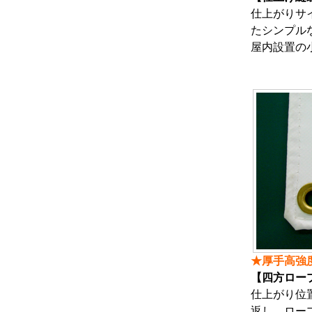
仕上がりサ
たシンプル
屋内設置の
★厚手高強
【四方ロー
仕上がり位
返し、ロー