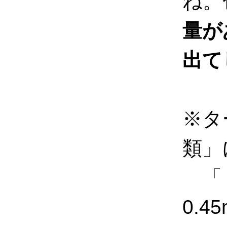
ね。
量が
出て
※タ
類」
「２
0.