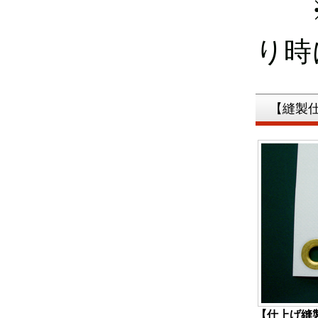
り時
【縫製
【仕上げ縫