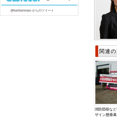
@kanbanexpo からのツイート
関連の
消防団様などに
ザイン懸垂幕