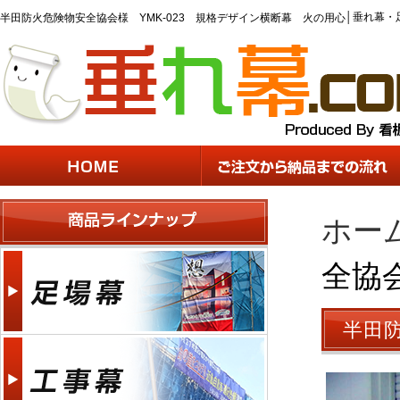
│
垂れ幕・
半田防火危険物安全協会様 YMK-023 規格デザイン横断幕 火の用心
ホー
全協
半田