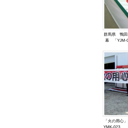
群馬県 鴨田
幕 「YJM-
「火の用心
YMK-02