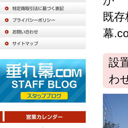
が
既存
幕.
設
わ