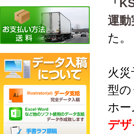
「
K
運動
た。
火災
型の
ホー
デザ