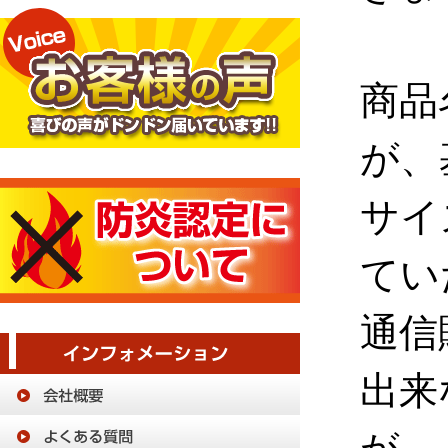
商品
が、
サイ
てい
通信
出来