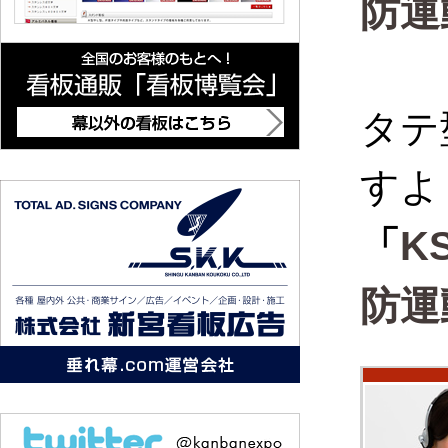
防運
タテ
すよ
「
K
防運