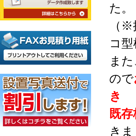
た。
（※
コ型
また
ので
き
既存
きま