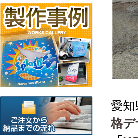
愛知
格デ