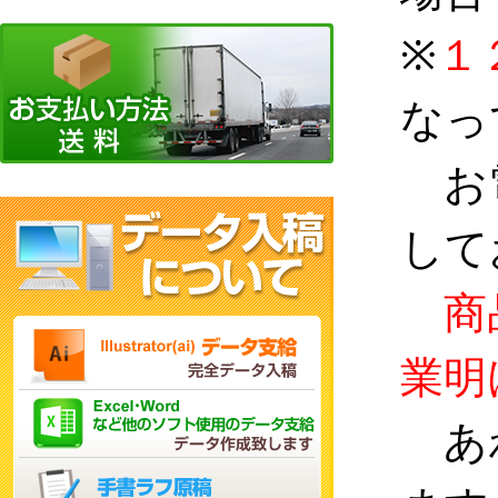
※
１
なっ
お
して
商
業明
あ