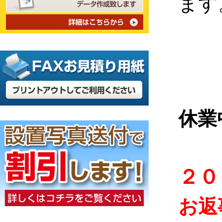
ます
休業
２０
お返