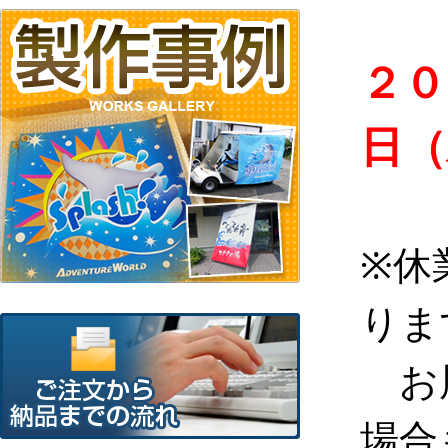
２０
日（
※休
りま
お
場合