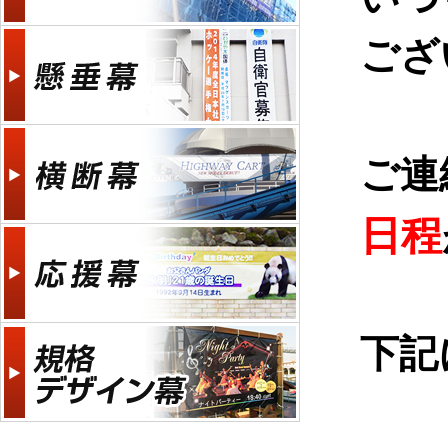
ござ
ご連
日程
下記